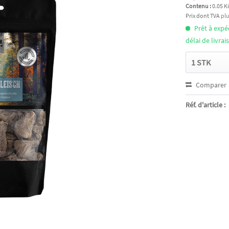
Contenu :
0.05 K
Prix dont TVA
plu
Prêt à exp
délai de livra
Comparer
Réf. d'article :