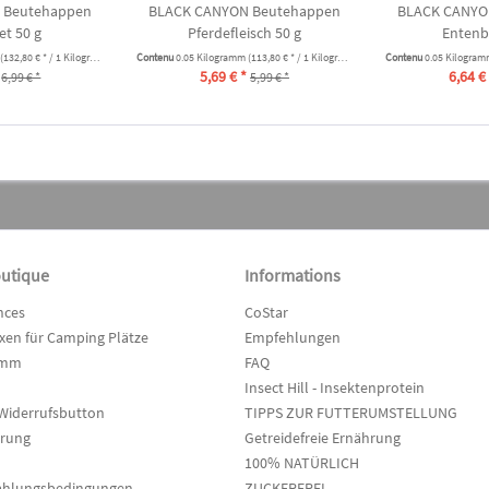
 Beutehappen
BLACK CANYON Beutehappen
BLACK CANYO
et 50 g
Pferdefleisch 50 g
Entenb
(132,80 € * / 1 Kilogramm)
Contenu
0.05 Kilogramm
(113,80 € * / 1 Kilogramm)
Contenu
0.05 Kilogra
5,69 € *
6,64 €
6,99 € *
5,99 € *
outique
Informations
nces
CoStar
en für Camping Plätze
Empfehlungen
amm
FAQ
Insect Hill - Insektenprotein
Widerrufsbutton
TIPPS ZUR FUTTERUMSTELLUNG
hrung
Getreidefreie Ernährung
100% NATÜRLICH
ahlungsbedingungen
ZUCKERFREI