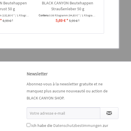
N Beutehappen
BLACK CANYON Beutehappen
BLACK CANY
rust 50 g
Straußenleber 50 g
Hühn
mm
(132,80 € * / 1 Kilogramm)
Contenu
0.06 Kilogramm
(94,83 € * / 1 Kilogramm)
Contenu
0.012 Kilo
 *
5,69 € *
À partir de
6,99 € *
5,99 € *
Newsletter
Abonnez-vous à la newsletter gratuite et ne
manquez plus aucune nouveauté ou action de
BLACK CANYON SHOP.
Ich habe die
Datenschutzbestimmungen
zur