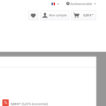
Assistance/aide
BLACK CANYON FR
Mon compte
0,00 € *
*
5,99 € *
(5,01% économisé)