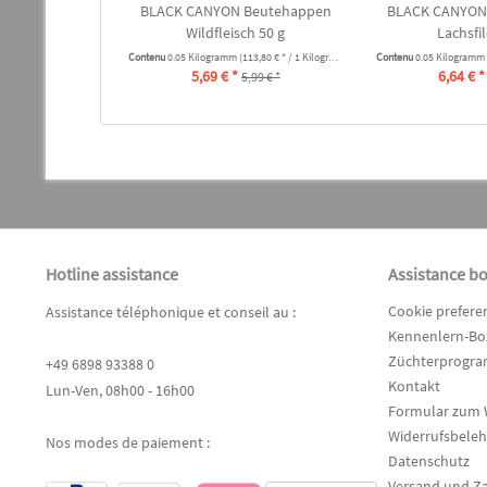
BLACK CANYON Beutehappen
BLACK CANYON
Wildfleisch 50 g
Lachsfil
Contenu
0.05 Kilogramm
(113,80 € * / 1 Kilogramm)
Contenu
0.05 Kilogramm
5,69 € *
6,64 € *
5,99 € *
Hotline assistance
Assistance b
Cookie prefere
Assistance téléphonique et conseil au :
Kennenlern-Box
Züchterprogr
+49 6898 93388 0
Kontakt
Lun-Ven, 08h00 - 16h00
Formular zum 
Widerrufsbele
Nos modes de paiement :
Datenschutz
Versand und Z