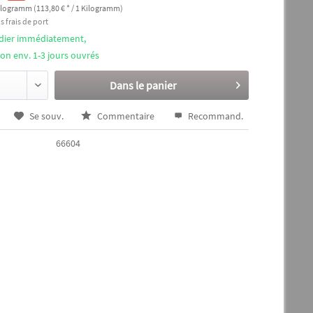
ilogramm (113,80 € * / 1 Kilogramm)
s frais de port
édier immédiatement,
ison env. 1-3 jours ouvrés
Dans le panier
Se souv.
Commentaire
Recommand.
66604