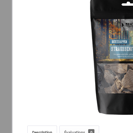
Description
Évaluations
0