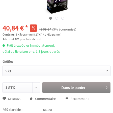
40,84 € *
42,99 € *
(5% économisé)
Contenu :
5 Kilogramm (8,17 € * / 1 Kilogramm)
Prix dont TVA
plus frais de port
Prêt à expédier immédiatement,
délai de livraison env. 1-3 jours ouvrés
Größe:
Dans le panier
Se souv.
Commentaire
Recommand.
Réf. d'article :
66088