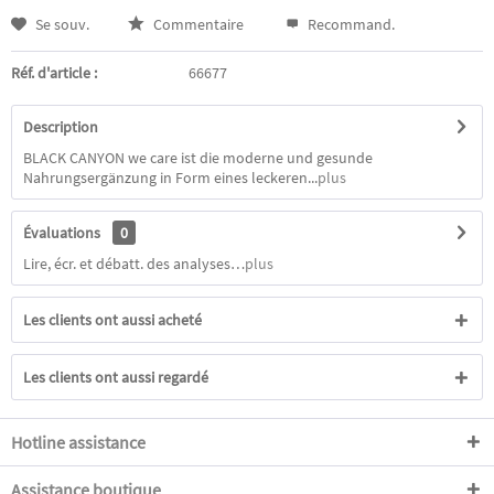
Se souv.
Commentaire
Recommand.
Réf. d'article :
66677
Description
BLACK CANYON we care ist die moderne und gesunde
Nahrungsergänzung in Form eines leckeren...
plus
Évaluations
0
Lire, écr. et débatt. des analyses…
plus
Les clients ont aussi acheté
Les clients ont aussi regardé
Hotline assistance
Assistance boutique