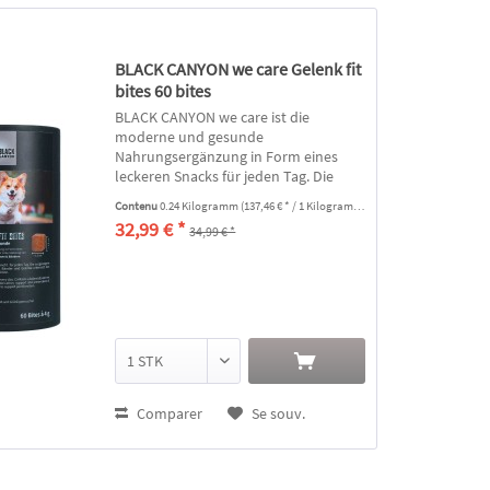
BLACK CANYON we care Gelenk fit
bites 60 bites
BLACK CANYON we care ist die
moderne und gesunde
Nahrungsergänzung in Form eines
leckeren Snacks für jeden Tag. Die
ausgewogene Komplettformel für
Contenu
0.24 Kilogramm
(137,46 € * / 1 Kilogramm)
Knorpel, Sehnen, Bänder und Gelenke
32,99 € *
34,99 € *
unterstützt den Bewegungsapparat
und die...
Comparer
Se souv.