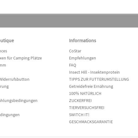
outique
Informations
nces
CoStar
en für Camping Plätze
Empfehlungen
amm
FAQ
Insect Hill - Insektenprotein
Widerrufsbutton
TIPPS ZUR FUTTERUMSTELLUNG
hrung
Getreidefreie Ernährung
100% NATÜRLICH
ahlungsbedingungen
ZUCKERFREI
TIERVERSUCHSFREI
edingungen
SWITCH IT!
GESCHMACKSGARANTIE