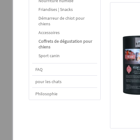
Nourriture humide
Friandises | Snacks
Démarreur de chiot pour
chiens
Accessoires
Coffrets de dégustation pour
chiens
Sport canin
FAQ
pour les chats
Philosophie