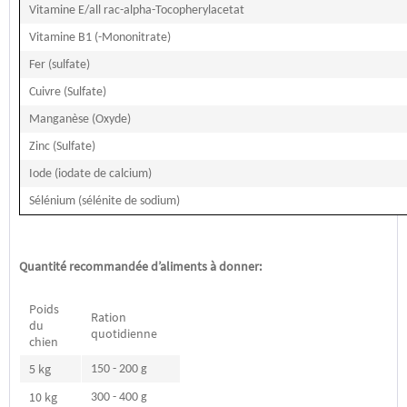
Vitamine E/all rac-alpha-Tocopherylacetat
Vitamine B1 (-Mononitrate)
Fer (sulfate)
Cuivre (Sulfate)
Manganèse (Oxyde)
Zinc (Sulfate)
Iode (iodate de calcium)
Sélénium (sélénite de sodium)
Quantité recommandée d’aliments à donner:
Poids
Ration
du
quotidienne
chien
5 kg
150 - 200 g
10 kg
300 - 400 g