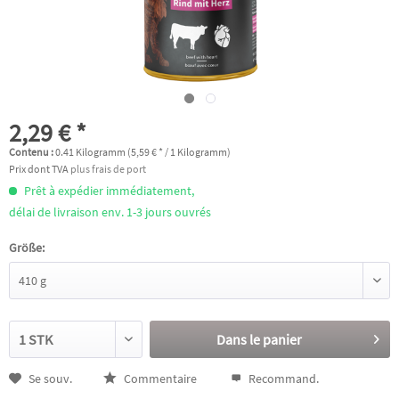
2,29 € *
Contenu :
0.41 Kilogramm (5,59 € * / 1 Kilogramm)
Prix dont TVA
plus frais de port
Prêt à expédier immédiatement,
délai de livraison env. 1-3 jours ouvrés
Größe:
Dans le panier
Se souv.
Commentaire
Recommand.