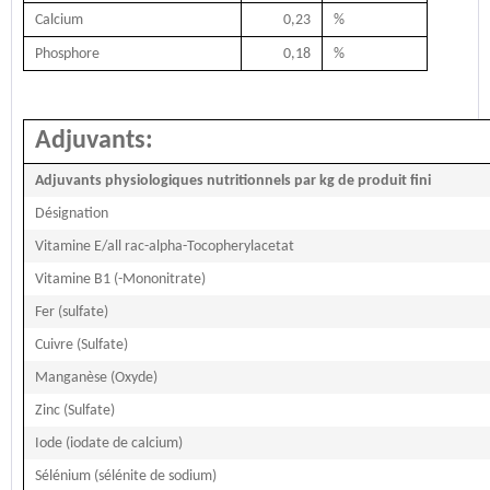
Calcium
0,23
%
Phosphore
0,18
%
Adjuvants:
Adjuvants physiologiques nutritionnels par kg de produit fini
Désignation
Vitamine E/all rac-alpha-Tocopherylacetat
Vitamine B1 (-Mononitrate)
Fer (sulfate)
Cuivre (Sulfate)
Manganèse (Oxyde)
Zinc (Sulfate)
Iode (iodate de calcium)
Sélénium (sélénite de sodium)