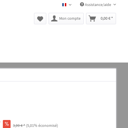
Assistance/aide
BLACK CANYON FR
Mon compte
0,00 € *
*
3,99 € *
(5,01% économisé)