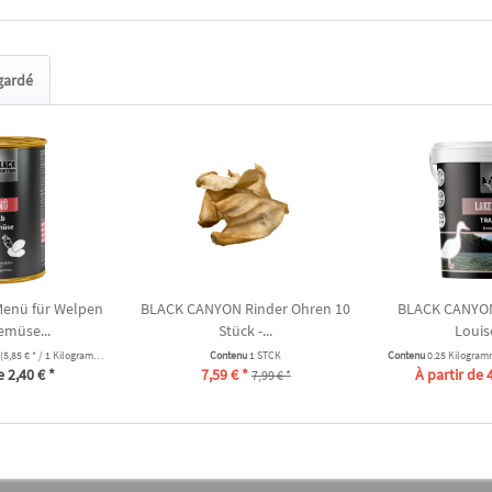
egardé
enü für Welpen
BLACK CANYON Rinder Ohren 10
BLACK CANYON
emüse...
Stück -...
Louis
(5,85 € * / 1 Kilogramm)
Contenu
1 STCK
Contenu
0.25 Kilogra
e 2,40 € *
7,59 € *
À partir de 
7,99 € *