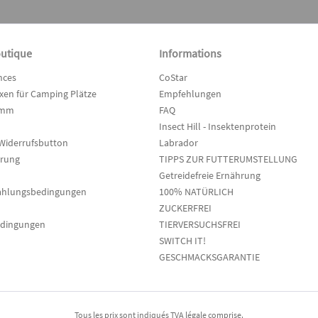
outique
Informations
nces
CoStar
en für Camping Plätze
Empfehlungen
amm
FAQ
Insect Hill - Insektenprotein
Widerrufsbutton
Labrador
hrung
TIPPS ZUR FUTTERUMSTELLUNG
Getreidefreie Ernährung
ahlungsbedingungen
100% NATÜRLICH
ZUCKERFREI
edingungen
TIERVERSUCHSFREI
SWITCH IT!
GESCHMACKSGARANTIE
Tous les prix sont indiqués TVA légale comprise.