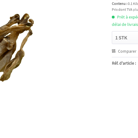
Contenu :
0.1 Ki
Prix dont TVA
plu
Prêt à exp
délai de livra
Comparer
Réf. d'article :