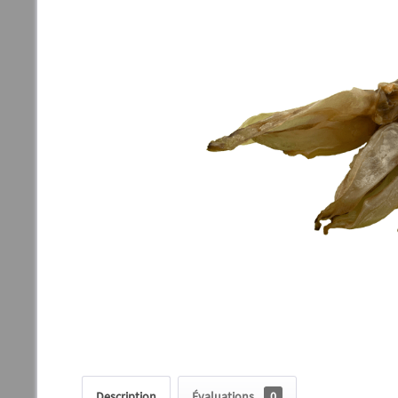
Description
Évaluations
0