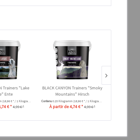
 Trainers "Lake
BLACK CANYON Trainers "Smoky
BLACK CANYO
e" Ente
Mountains" Hirsch
large -T
mm
(18,96 € * / 1 Kilogramm)
Contenu
0.25 Kilogramm
(18,96 € * / 1 Kilogramm)
Contenu
1.5 Kilogra
4,74 € *
À partir de 4,74 € *
À partir de 
4,99 € *
4,99 € *