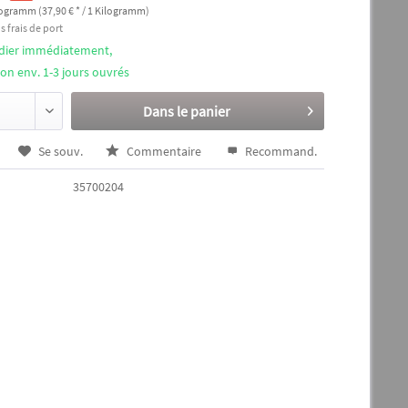
logramm (37,90 € * / 1 Kilogramm)
s frais de port
édier immédiatement,
ison env. 1-3 jours ouvrés
Dans le panier
Se souv.
Commentaire
Recommand.
35700204