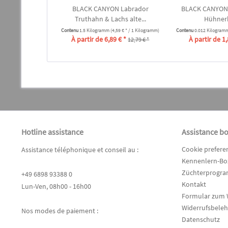
BLACK CANYON Labrador
BLACK CANYON
Truthahn & Lachs alte...
Hühner
Contenu
1.5 Kilogramm
(4,59 € * / 1 Kilogramm)
Contenu
0.012 Kilogram
À partir de 6,89 € *
À partir de 1,
12,79 € *
Hotline assistance
Assistance b
Cookie prefere
Assistance téléphonique et conseil au :
Kennenlern-Box
Züchterprogr
+49 6898 93388 0
Kontakt
Lun-Ven, 08h00 - 16h00
Formular zum 
Widerrufsbele
Nos modes de paiement :
Datenschutz