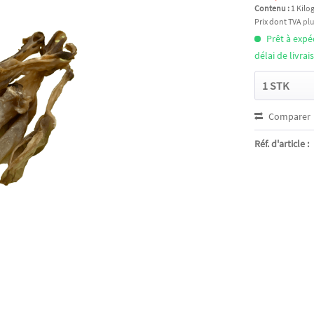
Contenu :
1 Kil
Prix dont TVA
plu
Prêt à exp
délai de livra
Comparer
Réf. d'article :