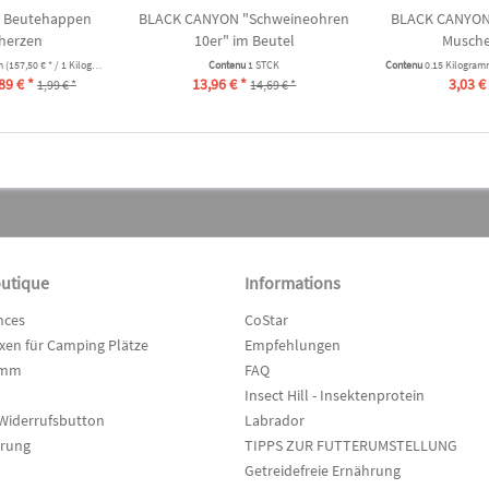
 Beutehappen
BLACK CANYON "Schweineohren
BLACK CANYON
herzen
10er" im Beutel
Musche
m
(157,50 € * / 1 Kilogramm)
Contenu
1 STCK
Contenu
0.15 Kilogra
89 € *
13,96 € *
3,03 €
1,99 € *
14,69 € *
outique
Informations
nces
CoStar
en für Camping Plätze
Empfehlungen
amm
FAQ
Insect Hill - Insektenprotein
Widerrufsbutton
Labrador
hrung
TIPPS ZUR FUTTERUMSTELLUNG
Getreidefreie Ernährung