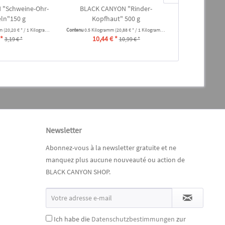
 "Schweine-Ohr-
BLACK CANYON "Rinder-
BLACK CA
ln"150 g
Kopfhaut" 500 g
Lungenwür
mm
(20,20 € * / 1 Kilogramm)
Contenu
0.5 Kilogramm
(20,88 € * / 1 Kilogramm)
Contenu
0.1 Kilogra
 *
10,44 € *
4,74 
3,19 € *
10,99 € *
Newsletter
Abonnez-vous à la newsletter gratuite et ne
manquez plus aucune nouveauté ou action de
BLACK CANYON SHOP.
Ich habe die
Datenschutzbestimmungen
zur