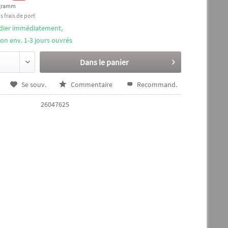
ogramm
s frais de port
édier immédiatement,
ison env. 1-3 jours ouvrés
Dans le panier
Se souv.
Commentaire
Recommand.
26047625