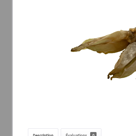
Description
Évaluations
0