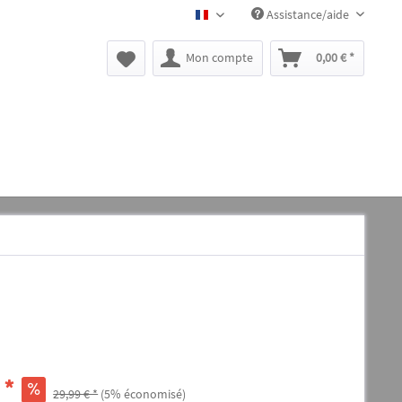
Assistance/aide
BLACK CANYON FR
Mon compte
0,00 € *
 *
29,99 € *
(5% économisé)