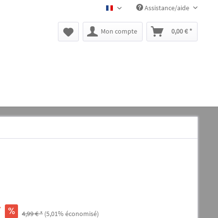
Assistance/aide
BLACK CANYON FR
Mon compte
0,00 € *
*
4,99 € *
(5,01% économisé)