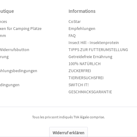
outique
Informations
nces
CoStar
en für Camping Plätze
Empfehlungen
amm
FAQ
Insect Hill - Insektenprotein
Widerrufsbutton
TIPPS ZUR FUTTERUMSTELLUNG
hrung
Getreidefreie Ernährung
100% NATÜRLICH
ahlungsbedingungen
ZUCKERFREI
TIERVERSUCHSFREI
edingungen
SWITCH IT!
GESCHMACKSGARANTIE
Tous les prix sont indiqués TVA légale comprise.
Widerruf erklären