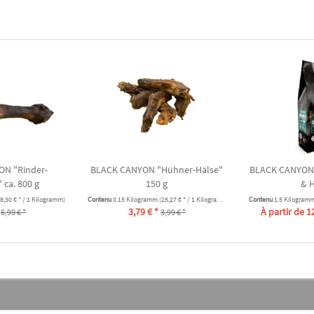
N "Rinder-
BLACK CANYON "Hühner-Hälse"
BLACK CANYON 
 ca. 800 g
150 g
& 
(8,30 € * / 1 Kilogramm)
Contenu
0.15 Kilogramm
(25,27 € * / 1 Kilogramm)
Contenu
1.5 Kilogram
3,79 € *
À partir de 1
6,99 € *
3,99 € *