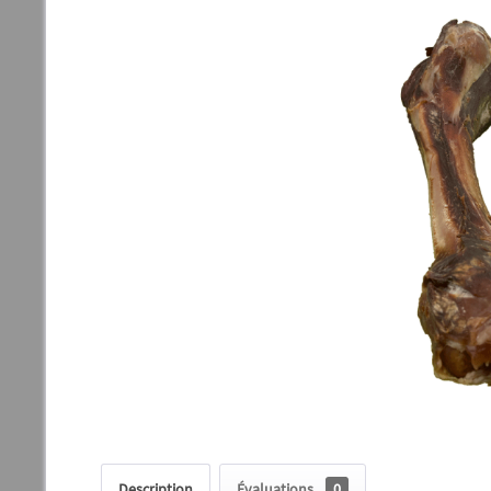
Description
Évaluations
0