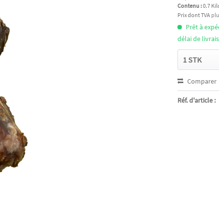
Contenu :
0.7 Ki
Prix dont TVA
plu
Prêt à exp
délai de livra
Comparer
Réf. d'article :