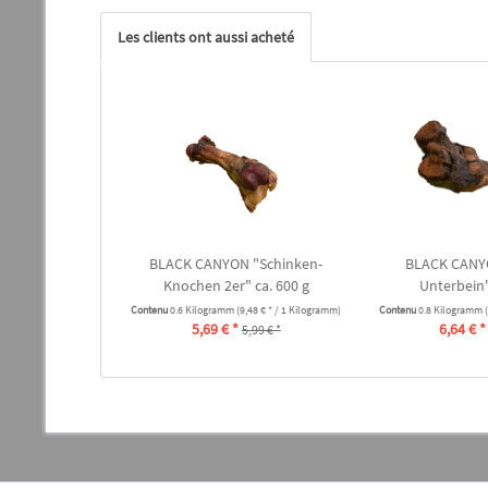
Les clients ont aussi acheté
BLACK CANYON "Schinken-
BLACK CANYO
Knochen 2er" ca. 600 g
Unterbein"
Contenu
0.6 Kilogramm
(9,48 € * / 1 Kilogramm)
Contenu
0.8 Kilogramm
5,69 € *
6,64 € *
5,99 € *