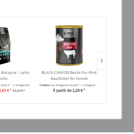
Biscayne - Lachs
BLACK CANYON Beute Pur Rind
BLACK CA
Huhn
Nassfutter für Hunde
Kopfhaut-
m
(8,42 € * / 1 Kilogramm)
Contenu
0.41 Kilogramm
(5,59 € * / 1 Kilogramm)
Cont
2,63 € *
À partir de 2,29 € *
4,74 
13,29 € *