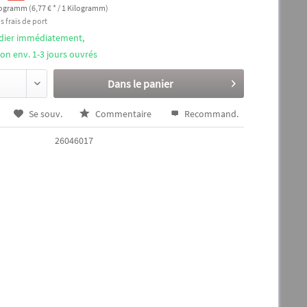
logramm (6,77 € * / 1 Kilogramm)
s frais de port
édier immédiatement,
ison env. 1-3 jours ouvrés
Dans le panier
Se souv.
Commentaire
Recommand.
26046017