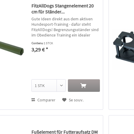
FitzAllDogs Stangenelement 20
cm für Ständer...
Gute Ideen direkt aus dem aktiven
Hundesport-Training - dafür steht
FitzAllDogs! Begrenzungsständer sind
im Obedience Training ein idealer
Begleiter um die Korrektheit der
Contenu
1 STCK
Übungsausführung zu unterstützen.
3,29 € *
Mit den variablen Komponenten...
Comparer
Se souv.
Fußelement für Futteraufsatz DM