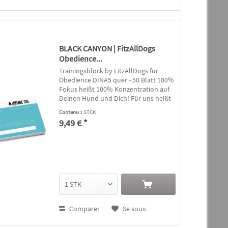
BLACK CANYON | FitzAllDogs
Obedience...
Trainingsblock by FitzAllDogs für
Obedience DINA5 quer - 50 Blatt 100%
Fokus heißt 100% Konzentration auf
Deinen Hund und Dich! Für uns heißt
das: Handyfreie Zone während des
Contenu
1 STCK
Trainings! Lass Dich nicht vom Handy
9,49 € *
ablenken, trainiere mit...
Comparer
Se souv.