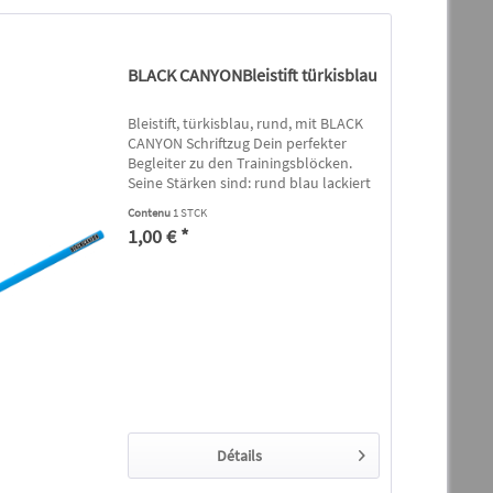
BLACK CANYONBleistift türkisblau
Bleistift, türkisblau, rund, mit BLACK
CANYON Schriftzug Dein perfekter
Begleiter zu den Trainingsblöcken.
Seine Stärken sind: rund blau lackiert
Holz schwarz durchgefärbt Härtegrad
Contenu
1 STCK
HB gespitzt
1,00 € *
Détails