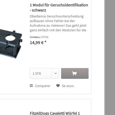
1 Modul für Geruchsidentifikation
- schwarz
Obedience Geruchsunterscheidung
aufbauen ohne Fehler bei der
Aufnahme zu riskieren! Das geht jetzt
ganz einfach mit den Modulen für die
Geruchsidentifikation im Obedience.
Contenu
1 STCK
Mehrere Module zusammen erlauben
14,99 € *
es, verschiedene Muster zu...
Comparer
Se souv.
FitzAllDogs Cavaletti Würfel 1