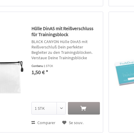
Hülle DinA5 mit Reißverschluss
für Trainingsblock
BLACK CANYON Hülle DinA5 mit
Reißverschluß Dein perfekter
Begleiter zu den Trainingsblöcken.
Verstaue Deine Trainingsblöcke
sauber und sicher in der praktischen,
Contenu
1 STCK
wassserabweisenden Hülle. Ein Stift
1,50 € *
passt auch noch perfekt rein.
Comparer
Se souv.