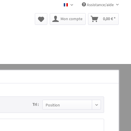
Assistance/aide
BLACK CANYON FR
Mon compte
0,00 € *
Tri :