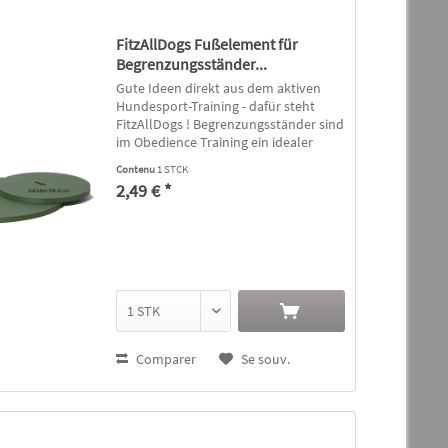
FitzAllDogs Fußelement für
Begrenzungsständer...
Gute Ideen direkt aus dem aktiven
Hundesport-Training - dafür steht
FitzAllDogs ! Begrenzungsständer sind
im Obedience Training ein idealer
Begleiter um die Korrektheit der
Contenu
1 STCK
Übungsausführung zu unterstützen.
2,49 € *
Mit den variablen Komponenten...
Comparer
Se souv.