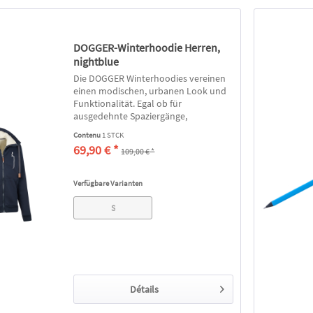
DOGGER-Winterhoodie Herren,
nightblue
Die DOGGER Winterhoodies vereinen
einen modischen, urbanen Look und
Funktionalität. Egal ob für
ausgedehnte Spaziergänge,
spannende Outdoor-Abenteuer oder
Contenu
1 STCK
aktiven Hundesport, mit diesem
69,90 € *
109,00 € *
Hoodie friert man nicht und ist an
kalten Tagen top...
Verfügbare Varianten
S
Détails