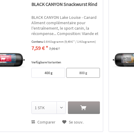
BLACK CANYON Snackwurst Rind
BLACK CANYON Lake Louise - Canard
Aliment complémentaire pour
l'entraînement, le sport canin, la
récompense... Composition: Viande et
abats frais de canard (52%), pommes
Contenu
0.8 Kilogramm
(9,49 € * / 1 Kilogramm)
de terre déshydratées, fécule de
7,59 € *
7,99 € *
pomme de terre, pommes de terre...
Verfügbare Varianten
400 g
800 g
Comparer
Se souv.