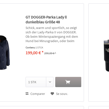
GT DOGGER-Parka Lady ll
dunkelblau Größe 48
Schick, warm und sportlich, so zeigt
sich der Lady-Parka II von DOGGER.
Ob beim Winterspaziergang mit dem
Hund bei Minusgraden, oder beim
Stadtbummel, dieser Parka hält
Contenu
1 STCK
trocken und warm. Als
199,00 € *
290,00 € *
Aussenmaterial kommt ein robustes
30D Nylon...
Comparer
Se souv.