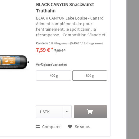
BLACK CANYON Snackwurst
Truthahn
BLACK CANYON Lake Louise - Canard
Aliment complémentaire pour
l'entraînement, le sport canin, la
récompense... Composition: Viande et
abats frais de canard (52%), pommes
Contenu
0.8 Kilogramm
(9,49 € * / 1 Kilogramm)
de terre déshydratées, fécule de
7,59 € *
7,99 € *
pomme de terre, pommes de terre...
Verfügbare Varianten
400 g
800 g
Comparer
Se souv.