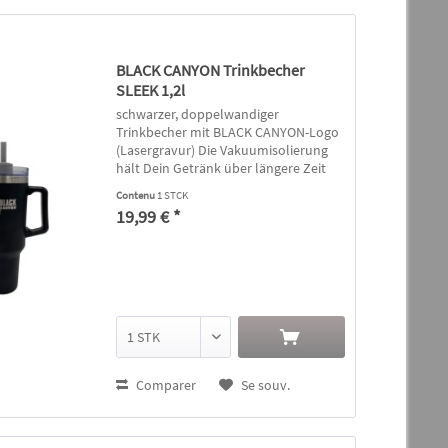
BLACK CANYON Trinkbecher
SLEEK 1,2l
schwarzer, doppelwandiger
Trinkbecher mit BLACK CANYON-Logo
(Lasergravur) Die Vakuumisolierung
hält Dein Getränk über längere Zeit
warm oder kühl Deckel, Griff und
Contenu
1 STCK
Trinkhalm aus Kunststoff (BPA-frei)
19,99 € *
Material: Edelstahl, innen und außen...
Comparer
Se souv.