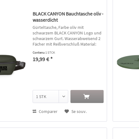
BLACK CANYON Bauchtasche oliv -
wasserdicht
Gürteltasche, Farbe oliv mit
schwarzem BLACK CANYON Logo und
schwarzem Gurt. Wasserabweisend 2
Fächer mit Reißverschluß Material:
Obermaterial überwiegend aus
Contenu
1 STCK
recycelten Fasern (RPET soft PU210d)
19,99 € *
26 cm breit, 17 cm hoch, 9 cm tief Für...
Comparer
Se souv.