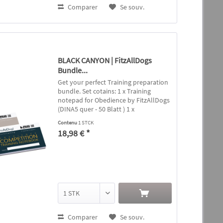
Comparer
Se souv.
BLACK CANYON | FitzAllDogs
Bundle...
Get your perfect Training preparation
bundle. Set cotains: 1 x Training
notepad for Obedience by FitzAllDogs
(DINA5 quer - 50 Blatt ) 1 x
Competition-training notepad for
Contenu
1 STCK
Obedience by FitzAllDogs (DINA5 quer
18,98 € *
- 50 Blatt ) Description...
Comparer
Se souv.