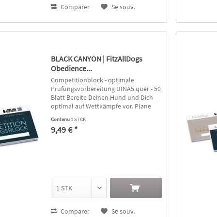
Comparer
Se souv.
BLACK CANYON | FitzAllDogs
Obedience...
Competitionblock - optimale
Prüfungsvorbereitung DINA5 quer - 50
Blatt Bereite Deinen Hund und Dich
optimal auf Wettkämpfe vor. Plane
Übungsreihenfolgen oder deren
Contenu
1 STCK
Anzahl individuell abgestimmt auf
9,49 € *
Euren Leistungsstand. Planung und...
Comparer
Se souv.