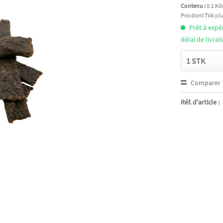
Contenu :
0.1 Ki
Prix dont TVA
plu
Prêt à exp
délai de livra
Comparer
Réf. d'article :