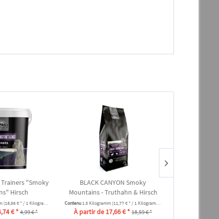
Trainers "Smoky
BLACK CANYON Smoky
BLACK C
ns" Hirsch
Mountains - Truthahn & Hirsch
Trockenfleisc
mm
(18,96 € * / 1 Kilogramm)
Contenu
1.5 Kilogramm
(11,77 € * / 1 Kilogramm)
Contenu
0.1 Kilogra
4,74 € *
À partir de 17,66 € *
5,69 
4,99 € *
18,59 € *