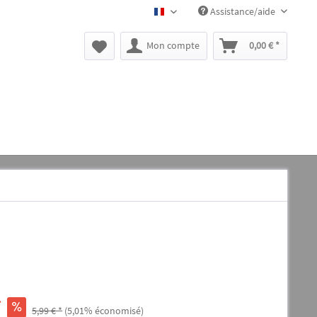
Assistance/aide
BLACK CANYON FR
Mon compte
0,00 € *
*
5,99 € *
(5,01% économisé)