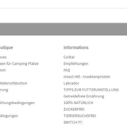
outique
Informations
nces
CoStar
en für Camping Plätze
Empfehlungen
amm
FAQ
Insect Hill - Insektenprotein
Widerrufsbutton
Labrador
hrung
TIPPS ZUR FUTTERUMSTELLUNG
Getreidefreie Ernährung
ahlungsbedingungen
100% NATÜRLICH
ZUCKERFREI
edingungen
TIERVERSUCHSFREI
SWITCH IT!