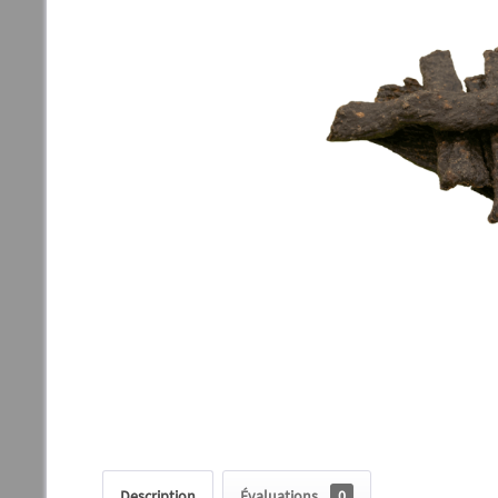
Description
Évaluations
0