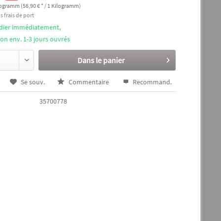
logramm (56,90 € * / 1 Kilogramm)
s frais de port
édier immédiatement,
ison env. 1-3 jours ouvrés
Dans le panier
Se souv.
Commentaire
Recommand.
35700778