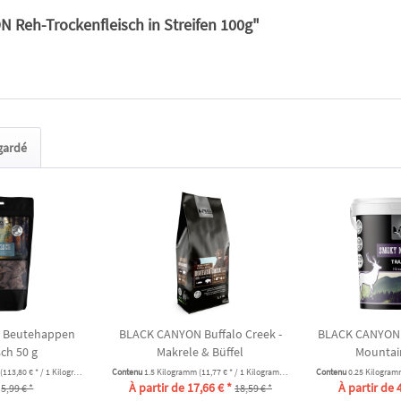
 Reh-Trockenfleisch in Streifen 100g"
egardé
 Beutehappen
BLACK CANYON Buffalo Creek -
BLACK CANYON 
sch 50 g
Makrele & Büffel
Mountai
(113,80 € * / 1 Kilogramm)
Contenu
1.5 Kilogramm
(11,77 € * / 1 Kilogramm)
Contenu
0.25 Kilogra
À partir de 17,66 € *
À partir de 
5,99 € *
18,59 € *