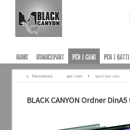
HOME
HUNDESPORT
PER I CANI
PER I GATTI
Panoramica
per i cani
Sport per cani
BLACK CANYON Ordner DinA5 f