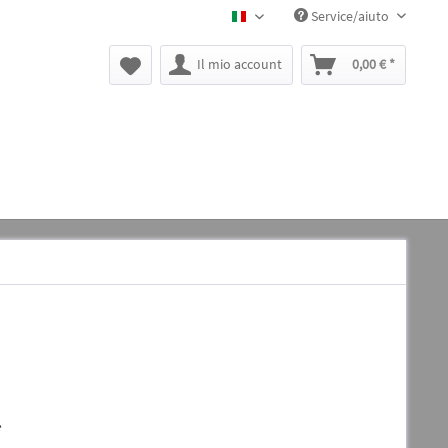
Service/aiuto
BLACK CANYON IT
Il mio account
0,00 € *
*