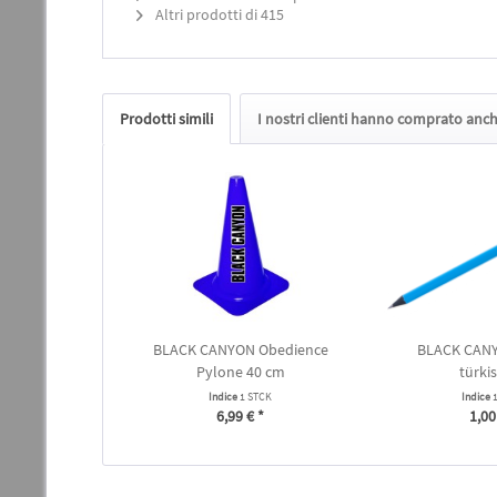
Altri prodotti di 415
Prodotti simili
I nostri clienti hanno comprato anc
BLACK CANYON Obedience
BLACK CANYO
Pylone 40 cm
türki
Indice
1 STCK
Indice
6,99 € *
1,00