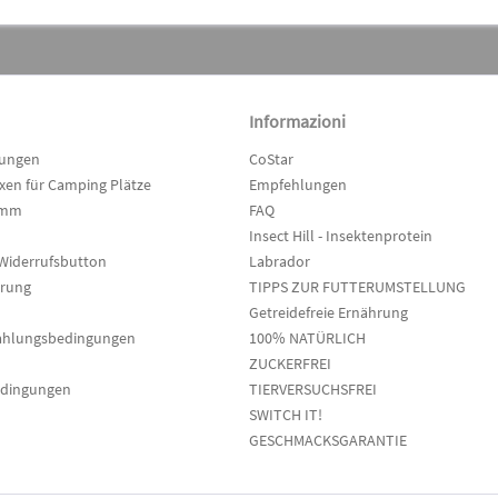
Informazioni
lungen
CoStar
en für Camping Plätze
Empfehlungen
amm
FAQ
Insect Hill - Insektenprotein
Widerrufsbutton
Labrador
hrung
TIPPS ZUR FUTTERUMSTELLUNG
Getreidefreie Ernährung
ahlungsbedingungen
100% NATÜRLICH
ZUCKERFREI
edingungen
TIERVERSUCHSFREI
SWITCH IT!
GESCHMACKSGARANTIE