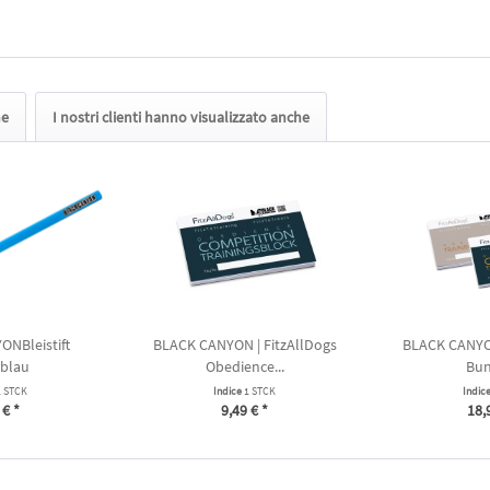
he
I nostri clienti hanno visualizzato anche
NBleistift
BLACK CANYON | FitzAllDogs
BLACK CANYON
sblau
Obedience...
Bun
1 STCK
Indice
1 STCK
Indic
 € *
9,49 € *
18,