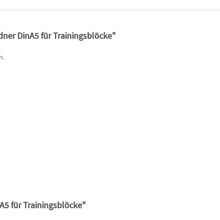
ner DinA5 für Trainingsblöcke"
n.
A5 für Trainingsblöcke"