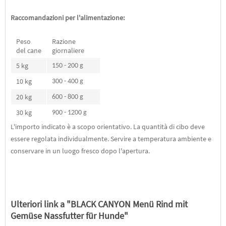
Raccomandazioni per l'alimentazione:
Peso
Razione
del cane
giornaliere
5 kg
150 - 200 g
10 kg
300 - 400 g
20 kg
600 - 800 g
30 kg
900 - 1200 g
L'importo indicato è a scopo orientativo. La quantità di cibo deve
essere regolata individualmente. Servire a temperatura ambiente e
conservare in un luogo fresco dopo l'apertura.
Ulteriori link a "BLACK CANYON Menü Rind mit
Gemüse Nassfutter für Hunde"