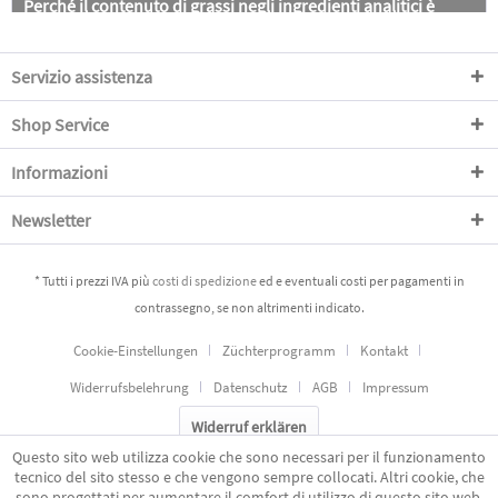
Perché il contenuto di grassi negli ingredienti analitici è
superiore a quello dell'elenco degli ingredienti?
Servizio assistenza
QUAL È LA QUALITÀ DELLA CARNE DEL BLACK CANYON®?
Shop Service
CHI HA SVILUPPATO IL BLACK CANYON® E DOVE VIENE
PRODOTTO?
Informazioni
NELLO SVILUPPO DI UN PRODOTTO SI EFFETTUANO
ESPERIMENTI SUGLI ANIMALI?
Newsletter
QUAL È IL MODO MIGLIORE PER CONSERVARE IL CIBO SECCO
* Tutti i prezzi IVA più
costi di spedizione
ed e eventuali costi per pagamenti in
BLACK CANYON®?
contrassegno, se non altrimenti indicato.
COSA SIGNIFICA "MEGLIO PRIMA"?
Cookie-Einstellungen
Züchterprogramm
Kontakt
Widerrufsbelehrung
Datenschutz
AGB
Impressum
AVETE QUALCHE CONSIGLIO PER L'ALIMENTAZIONE?
Widerruf erklären
COME POSSO PASSARE IL MIO CANE O GATTO A BLACK
Questo sito web utilizza cookie che sono necessari per il funzionamento
CANYON®?
tecnico del sito stesso e che vengono sempre collocati. Altri cookie, che
sono progettati per aumentare il comfort di utilizzo di questo sito web,