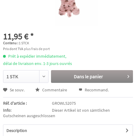
11,95 € *
Contenu :
1 STCK
Prix dont TVA
plus frais de port
Prêt à expédier immédiatement,
délai de livraison env. 1-3 jours ouvrés
Dans le panier
Se souv.
Commentaire
Recommand.
Réf. d'article :
GROWL52075
Info:
Dieser Artikel ist von sämtlichen
Gutscheinen ausgeschlossen
Description