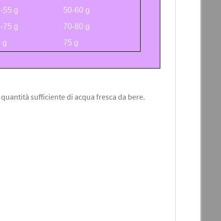
-55 g
50-60 g
-75 g
70-80 g
 g
75 g
a quantità sufficiente di acqua fresca da bere.