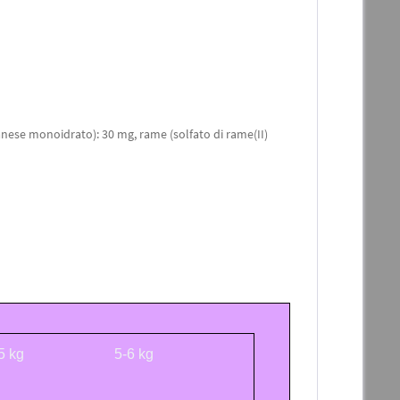
anese monoidrato): 30 mg, rame (solfato di rame(II)
5 kg
5-6 kg