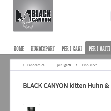
HOME
HUNDESPORT
PER I CANI
PER I GATTI
Panoramica
per i gatti
Cibo secco
BLACK CANYON kitten Huhn & L