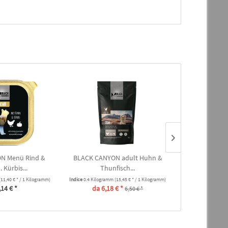
N Menü Rind &
BLACK CANYON adult Huhn &
BLACK CANYON
 Kürbis...
Thunfisch...
Kanin
(11,40 € * / 1 Kilogramm)
Indice
0.4 Kilogramm
(15,45 € * / 1 Kilogramm)
Indice
0.1 Kilogra
,14 € *
da 6,18 € *
da 
6,50 € *