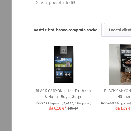
Altri prodotti di 469
I nostri clienti hanno comprato anche
I nostri clie
BLACK CANYON kitten Truthahn
BLACK CANYON
& Huhn - Royal Gorge
Hühner
Indice
0.4 Kilogramm
(15,45 € * / 1 Kilogramm)
Indice
0.012 Kilogramm
(
da 6,18 € *
da 1,89 €
6,50 € *