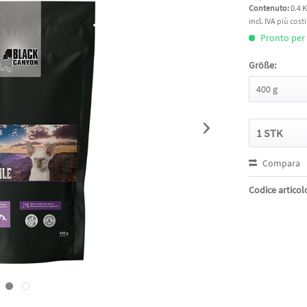
Contenuto:
0.4 
incl. IVA
più cost
Pronto per l
Größe:
Compara
Codice articol