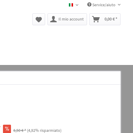
Service/aiuto
BLACK CANYON IT
Il mio account
0,00 € *
*
6,50 € *
(4,92% risparmiato)