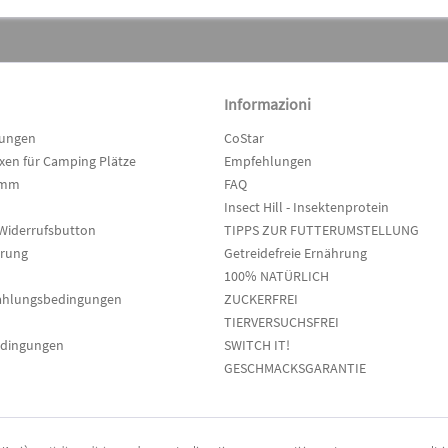
Informazioni
lungen
CoStar
en für Camping Plätze
Empfehlungen
amm
FAQ
Insect Hill - Insektenprotein
Widerrufsbutton
TIPPS ZUR FUTTERUMSTELLUNG
hrung
Getreidefreie Ernährung
100% NATÜRLICH
ahlungsbedingungen
ZUCKERFREI
TIERVERSUCHSFREI
edingungen
SWITCH IT!
GESCHMACKSGARANTIE