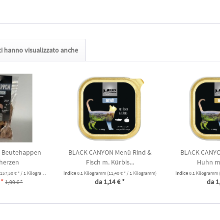
nti hanno visualizzato anche
 Beutehappen
BLACK CANYON Menü Rind &
BLACK CANYO
herzen
Fisch m. Kürbis...
Huhn m.
157,50 € * / 1 Kilogramm)
Indice
0.1 Kilogramm
(11,40 € * / 1 Kilogramm)
Indice
0.1 Kilogramm
 *
da 1,14 € *
da 1
1,99 € *