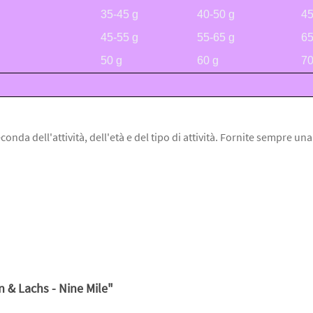
35-45 g
40-50 g
45
45-55 g
55-65 g
65
50 g
60 g
70
onda dell'attività, dell'età e del tipo di attività. Fornite sempre un
 & Lachs - Nine Mile"