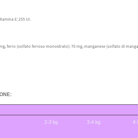
itamina E: 255 UI.
 mg, ferro (solfato ferroso monoidrato): 70 mg, manganese (solfato di mang
ONE:
2-3 kg
3-4 kg
4-