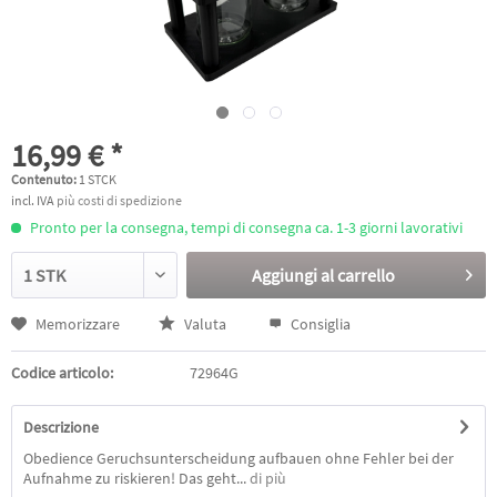
16,99 € *
Contenuto:
1 STCK
incl. IVA
più costi di spedizione
Pronto per la consegna, tempi di consegna ca. 1-3 giorni lavorativi
Aggiungi al
carrello
Memorizzare
Valuta
Consiglia
Codice articolo:
72964G
Descrizione
Obedience Geruchsunterscheidung aufbauen ohne Fehler bei der
Aufnahme zu riskieren! Das geht...
di più