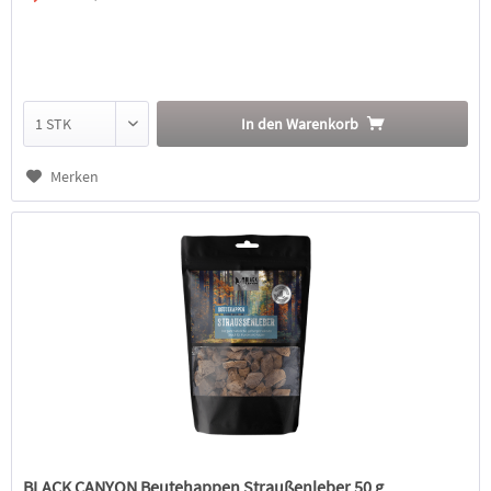
In den
Warenkorb
Merken
BLACK CANYON Beutehappen Straußenleber 50 g