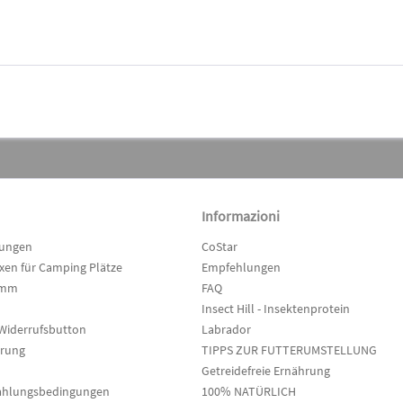
Informazioni
lungen
CoStar
en für Camping Plätze
Empfehlungen
amm
FAQ
Insect Hill - Insektenprotein
Widerrufsbutton
Labrador
hrung
TIPPS ZUR FUTTERUMSTELLUNG
Getreidefreie Ernährung
ahlungsbedingungen
100% NATÜRLICH