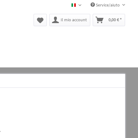
Service/aiuto
BLACK CANYON IT
Il mio account
0,00 € *
*