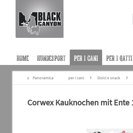
HOME
HUNDESPORT
PER I CANI
PER I GATTI
Panoramica
per i cani
Dolci e snack
Corwex Kauknochen mit Ente 